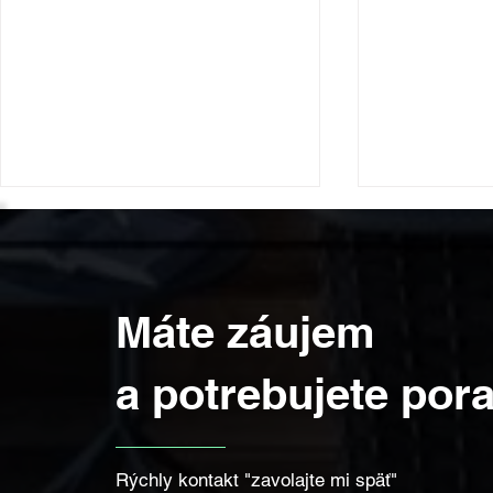
Máte záujem
a potrebujete pora
Na čo nezabúdať pri výbere
Prečo si vy
okna do detskej izby.
okná a aké 
Rýchly kontakt "zavolajte mi späť"