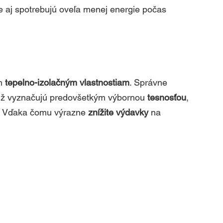
e aj spotrebujú oveľa menej energie počas 
h 
tepelno-izolačným vlastnostiam
. Správne 
tiž vyznačujú predovšetkým výbornou 
tesnosťou
, 
. Vďaka čomu výrazne 
znížite výdavky
 na 