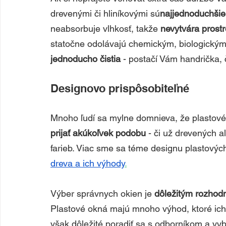
drevenými či hliníkovými sú
najjednoduchšie
neabsorbuje vlhkosť, takže 
nevytvára prostr
statočne odolávajú chemickým, biologickým
jednoducho čistia
 - postačí Vám handrička, č
Designovo prispôsobiteľné
Mnoho ľudí sa mylne domnieva, že plastové
prijať akúkoľvek podobu
 - či už drevených a
farieb. Viac sme sa téme designu plastových
dreva a ich výhody
.
Výber správnych okien je
 dôležitým rozhod
Plastové okná majú mnoho výhod, ktoré ich r
však dôležité poradiť sa s odborníkom a vyb