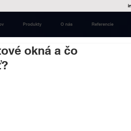
i
ov
Produkty
O nás
Referencie
tové okná a čo
ť?