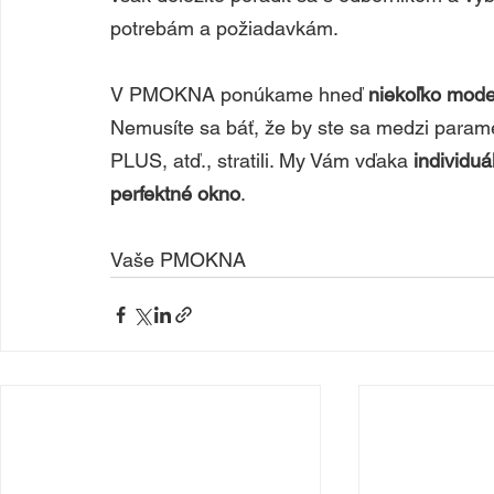
potrebám a požiadavkám.
V PMOKNA ponúkame hneď 
niekoľko mode
Nemusíte sa báť, že by ste sa medzi p
PLUS, atď., stratili. My Vám vďaka
 individu
perfektné okno
.  
Vaše PMOKNA