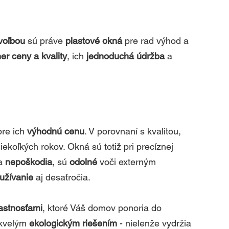
voľbou
 sú práve 
plastové okná
 pre rad výhod a 
r ceny a kvality
, ich 
jednoduchá údržba
 a 
re ich 
výhodnú cenu
. V porovnaní s kvalitou, 
iekoľkých rokov. Okná sú totiž pri precíznej 
a 
nepoškodia
, sú 
odolné 
voči externým 
užívanie
 aj desaťročia. 
astnosťami
, ktoré Váš domov ponoria do 
kvelým 
ekologickým riešením
 - nielenže vydržia 