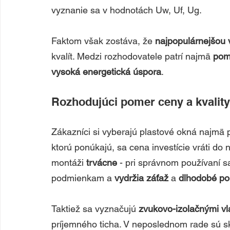
vyznanie sa v hodnotách Uw, Uf, Ug. 
Faktom však zostáva, že
 najpopulárnejšou 
kvalít. Medzi rozhodovatele patrí najmä 
pome
vysoká energetická úspora
.
Rozhodujúci pomer ceny a kvality
Zákazníci si vyberajú plastové okná najmä p
ktorú ponúkajú, sa cena investície vráti do n
montáži 
trvácne 
- pri správnom používaní s
podmienkam a 
vydržia záťaž
 a
 dlhodobé po
Taktiež sa vyznačujú 
zvukovo-izolačnými vl
príjemného ticha. V neposlednom rade sú s