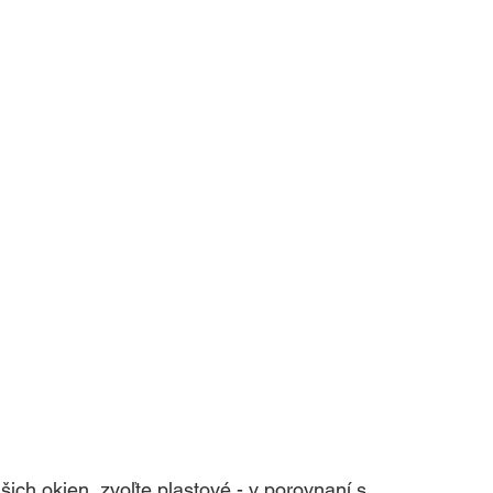
ich okien, zvoľte plastové - v porovnaní s 