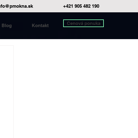
nfo@pmokna.sk
+421 905 482 190
Cenová ponuka
Blog
Kontakt