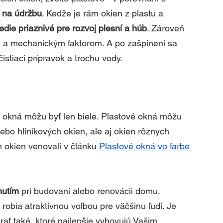
 na údržbu
. Keďže je rám okien z plastu a 
edie priaznivé pre rozvoj plesní a húb
. Zároveň 
 a mechanickým faktorom. A po zašpinení sa
istiaci prípravok a trochu vody.
 okná môžu byť len biele. Plastové okná môžu 
lebo hliníkových okien, ale aj okien rôznych 
 okien venovali v článku 
Plastové okná vo farbe 
nutím
 pri budovaní alebo renovácii domu. 
obia atraktívnou voľbou pre väčšinu ľudí. Je 
rať také, ktoré najlepšie vyhovujú Vašim 