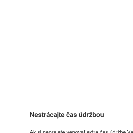
Nestrácajte čas údržbou
Ak si neprajete venovať extra čas údržbe Vaš