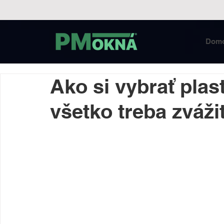
Dom
Ako si vybrať plas
všetko treba zváži