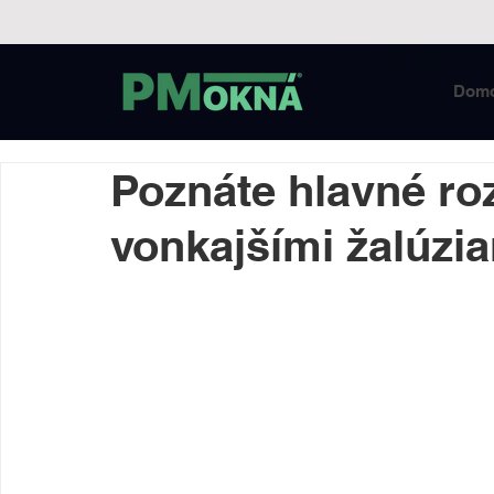
Dom
Poznáte hlavné ro
vonkajšími žalúzia