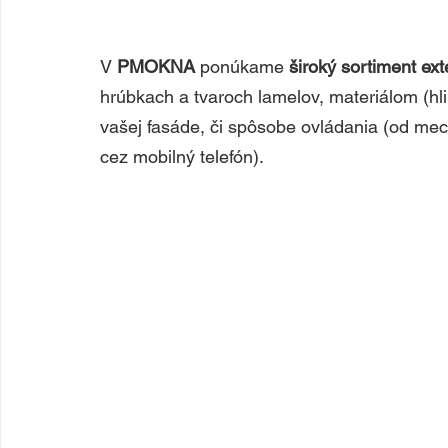
V 
PMOKNA 
ponúkame
 široký sortiment ext
hrúbkach a tvaroch lamelov, materiálom (hl
vašej fasáde, či spôsobe ovládania (od me
cez mobilný telefón). 