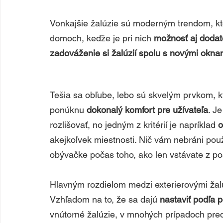
Vonkajšie žalúzie sú moderným trendom, kto
domoch, keďže je pri nich 
možnosť aj dodato
zadováženie si žalúzií spolu s novými okna
Tešia sa obľube, lebo sú skvelým prvkom, kt
ponúknu
 dokonalý komfort pre užívateľa
. J
rozlišovať, no jedným z kritérií je napríklad 
o
akejkoľvek miestnosti. Nič vám nebráni použiť
obývačke počas toho, ako len vstávate z pos
Hlavným rozdielom medzi exterierovými žalú
Vzhľadom na to, že sa dajú 
nastaviť podľa p
vnútorné žalúzie, v mnohých prípadoch pred