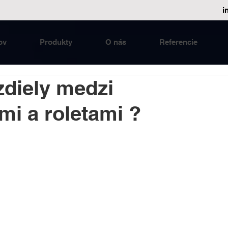
i
ov
Produkty
O nás
Referencie
zdiely medzi
mi a roletami ?