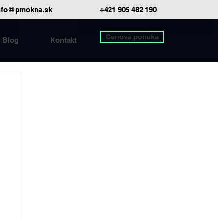
nfo@pmokna.sk
+421 905 482 190
Cenová ponuka
Blog
Kontakt