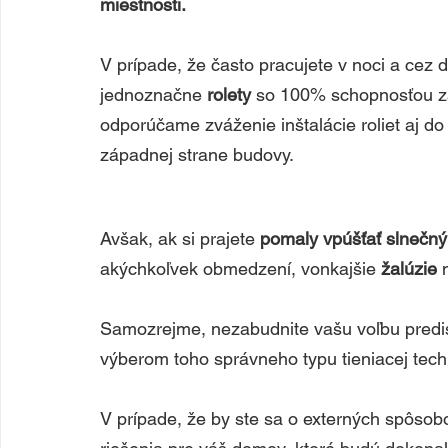
miestnosti. 
V prípade, že často pracujete v noci a cez
jednoznačne 
rolety 
so 100% schopnosťou za
odporúčame zváženie inštalácie roliet aj do 
západnej strane budovy. 
Avšak, ak si prajete 
pomaly vpúšťať slnečný 
akýchkoľvek obmedzení, vonkajšie 
žalúzie 
Samozrejme, nezabudnite vašu voľbu predisk
výberom toho správneho typu tieniacej tech
V prípade, že by ste sa o externých spôsobo