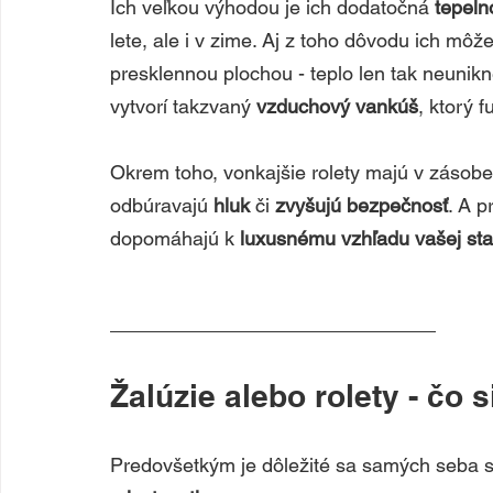
Ich veľkou výhodou je ich dodatočná 
tepeln
lete, ale i v zime. Aj z toho dôvodu ich mô
presklennou plochou - teplo len tak neunikn
vytvorí takzvaný 
vzduchový vankúš
, ktorý 
Okrem toho, vonkajšie rolety majú v zásobe 
odbúravajú 
hluk 
či 
zvyšujú bezpečnosť
. A p
dopomáhajú k 
luxusnému vzhľadu vašej st
Žalúzie alebo rolety - čo s
Predovšetkým je dôležité sa samých seba sp