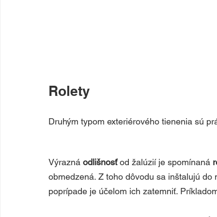
Rolety
Druhým typom exteriérového tienenia sú prá
Výrazná 
odlišnosť 
od žalúzií je spomínaná 
r
obmedzená. Z toho dôvodu sa inštalujú do mi
poprípade je účelom ich zatemniť. Príklado