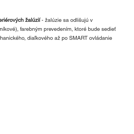
eriérových žalúzií 
- žalúzie sa odlišujú v 
iníkové), farebným prevedením, ktoré bude sedieť 
chanického, diaľkového až po SMART ovládanie 