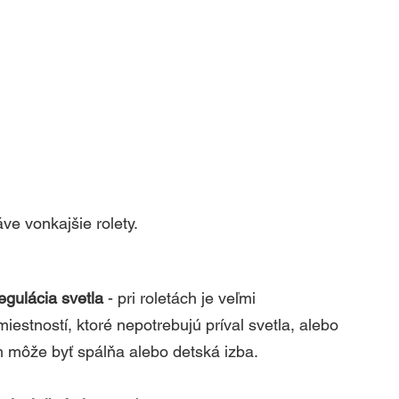
ve vonkajšie rolety.
egulácia svetla
 - pri roletách je veľmi 
estností, ktoré nepotrebujú príval svetla, alebo 
m môže byť spálňa alebo detská izba. 