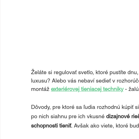
Želáte si regulovať svetlo, ktoré pustíte d
luxusu? Alebo vás nebaví sedieť v rozhorú
montáž 
exteriérovej tieniacej techniky
 - žal
Dôvody, pre ktoré sa ľudia rozhodnú kúpiť si
po nich siahnu pre ich vkusné 
dizajnové rie
schopnosti tieniť
. Avšak ako viete, ktoré b