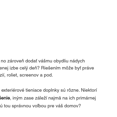
nu, no zároveň dodať vášmu obydliu nádych 
čenej izbe celý deň? Riešením môže byť práve 
úzií, roliet, screenov a pod.
 exteriérové tieniace doplnky sú rôzne. Niektorí 
šenie
, iným zase záleží najmä na ich primárnej 
udú tou správnou voľbou pre váš domov?