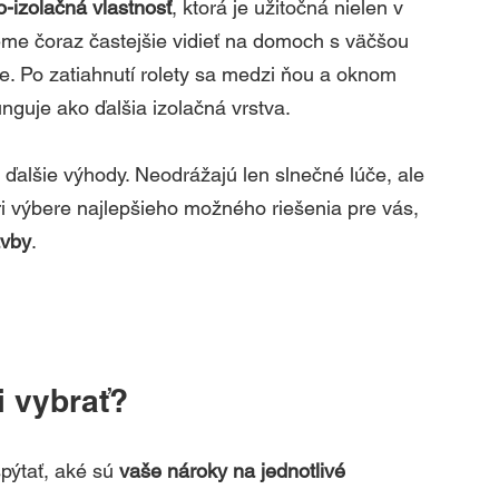
o-izolačná vlastnosť
, ktorá je užitočná nielen v 
žeme čoraz častejšie vidieť na domoch s väčšou 
e. Po zatiahnutí rolety sa medzi ňou a oknom 
funguje ako ďalšia izolačná vrstva.
ďalšie výhody. Neodrážajú len slnečné lúče, ale 
ri výbere najlepšieho možného riešenia pre vás, 
avby
.
i vybrať?
ýtať, aké sú 
vaše nároky na jednotlivé 