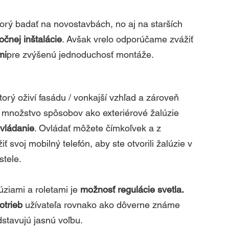
rý badať na novostavbách, no aj na starších 
čnej inštalácie
. Avšak vrelo odporúčame zvážiť 
mi
pre zvýšenú jednoduchosť montáže.
orý oživí fasádu / vonkajší vzhľad a zároveň 
e množstvo spôsobov ako exteriérové žalúzie 
vládanie
. Ovládať môžete čímkoľvek a z 
 svoj mobilný telefón, aby ste otvorili žalúzie v 
tele. 
ziami a roletami je 
možnosť regulácie svetla.
otrieb
 užívateľa rovnako ako dôverne známe 
stavujú jasnú voľbu.